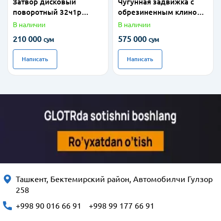
Затвор дисковый
Чугунная задвижка с
поворотный 32ч1р
обрезиненным клином
Ду100
30ч39р Ду100 Ру16
В наличии
В наличии
210 000
575 000
сум
сум
Написать
Написать
Ташкент, Бектемирский район, Автомобилчи Гулзор
258
+998 90 016 66 91
+998 99 177 66 91